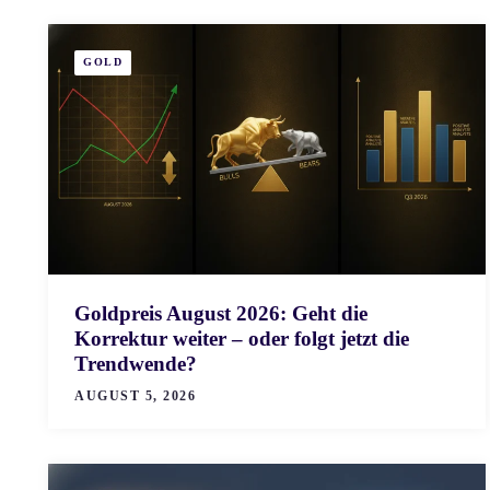
GOLD
Goldpreis August 2026: Geht die
Korrektur weiter – oder folgt jetzt die
Trendwende?
AUGUST 5, 2026