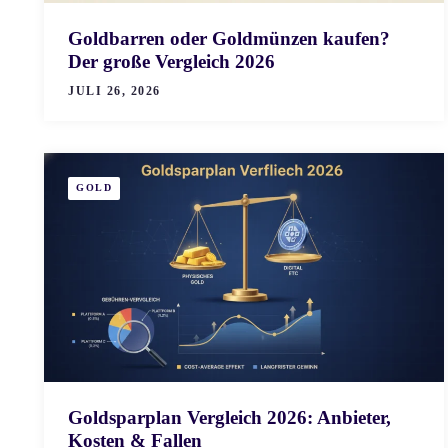
Goldbarren oder Goldmünzen kaufen?
Der große Vergleich 2026
JULI 26, 2026
GOLD
Goldsparplan Vergleich 2026: Anbieter,
Kosten & Fallen