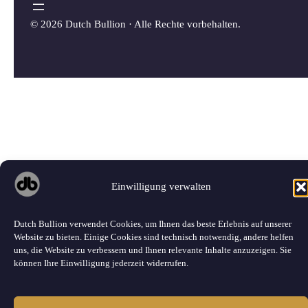
©
2026 Dutch Bullion · Alle Rechte vorbehalten.
Einwilligung verwalten
Dutch Bullion verwendet Cookies, um Ihnen das beste Erlebnis auf unserer
Website zu bieten. Einige Cookies sind technisch notwendig, andere helfen
uns, die Website zu verbessern und Ihnen relevante Inhalte anzuzeigen. Sie
können Ihre Einwilligung jederzeit widerrufen.