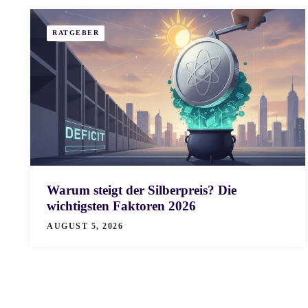
RATGEBER
Warum steigt der Silberpreis? Die
wichtigsten Faktoren 2026
AUGUST 5, 2026