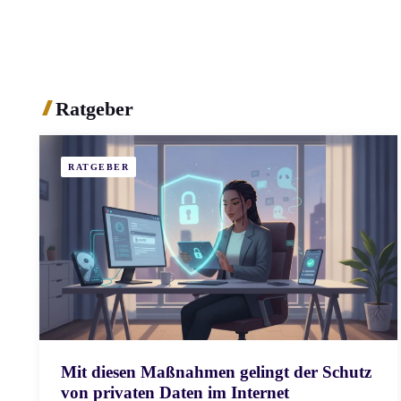
Ratgeber
RATGEBER
Mit diesen Maßnahmen gelingt der Schutz
von privaten Daten im Internet