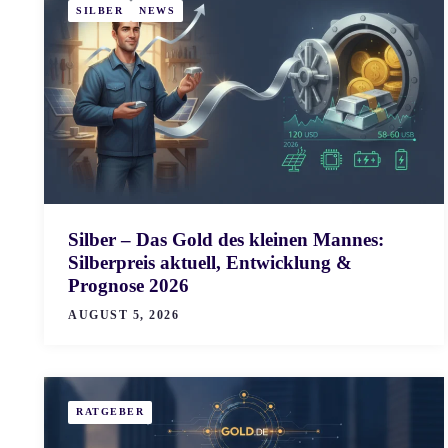
SILBER
NEWS
Silber – Das Gold des kleinen Mannes:
Silberpreis aktuell, Entwicklung &
Prognose 2026
AUGUST 5, 2026
RATGEBER