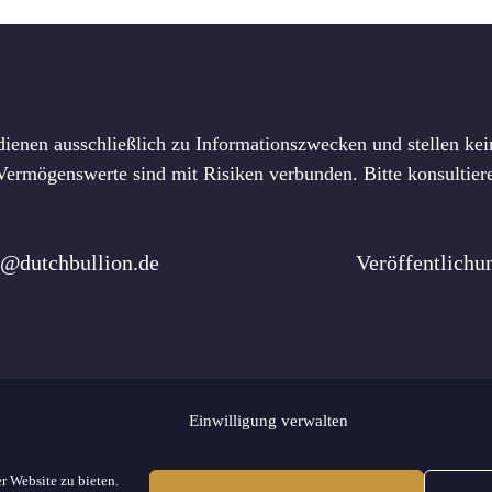
dienen ausschließlich zu Informationszwecken und stellen kein
rmögenswerte sind mit Risiken verbunden. Bitte konsultiere
o@dutchbullion.de
Veröffentlich
Einwilligung verwalten
s
Redaktionelle Richtlinien
Werben
Kontakt
Impressum
Datensch
r Website zu bieten.