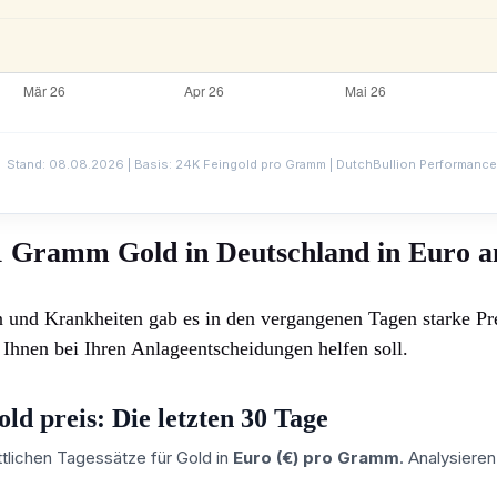
Stand: 08.08.2026 | Basis: 24K Feingold pro Gramm | DutchBullion Performance
 1 Gramm Gold in Deutschland in Euro 
n und Krankheiten gab es in den vergangenen Tagen starke P
e Ihnen bei Ihren Anlageentscheidungen helfen soll.
ld preis: Die letzten 30 Tage
ttlichen Tagessätze für Gold in
Euro (€) pro Gramm
. Analysiere