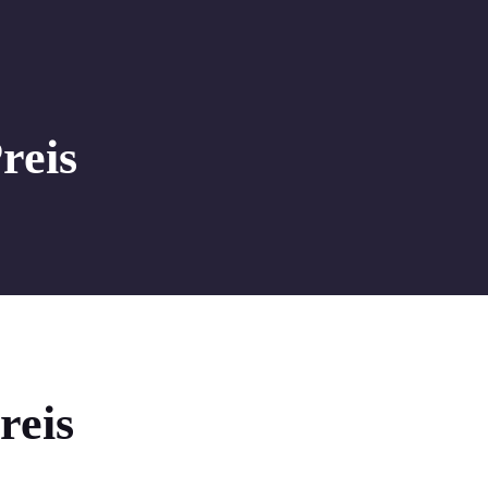
reis
reis