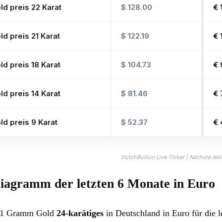
ld preis 22 Karat
$ 128.00
€ 
d preis 21 Karat
$ 122.19
€ 
ld preis 18 Karat
$ 104.73
€ 
ld preis 14 Karat
$ 81.46
€ 
ld preis 9 Karat
$ 52.37
€ 
DutchBullion Live-Ticker | Nächste Aktu
Diagramm der letzten 6 Monate in Euro
ür 1 Gramm Gold
24-karätiges
in Deutschland in Euro für die 