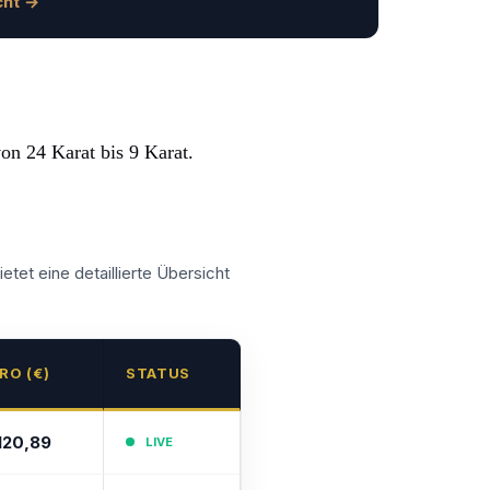
cht →
von 24 Karat bis 9 Karat.
etet eine detaillierte Übersicht
RO (€)
STATUS
120,89
LIVE