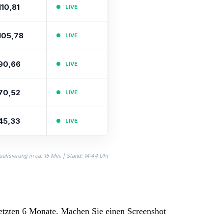
110,81
LIVE
105,78
LIVE
90,66
LIVE
70,52
LIVE
45,33
LIVE
alisierung in ca. 15 Min. | Stand: 14:44 Uhr
letzten 6 Monate. Machen Sie einen Screenshot