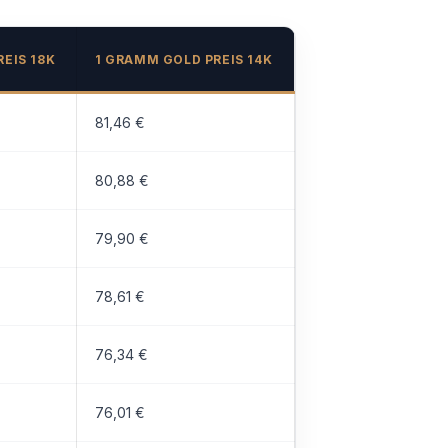
EIS 18K
1 GRAMM GOLD PREIS 14K
81,46 €
80,88 €
79,90 €
78,61 €
76,34 €
76,01 €