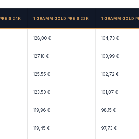
PREIS 24K
1 GRAMM GOLD PREIS 22K
1 GRAMM GOLD PR
128,00 €
104,73 €
127,10 €
103,99 €
125,55 €
102,72 €
123,53 €
101,07 €
119,96 €
98,15 €
119,45 €
97,73 €