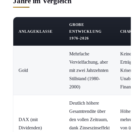
Jahre im Vergleich
GROBE
ANLAGEKLASSE
ENTWICKLUNG
CHAR
1976-2026
Mehrfache
Keine
Vervielfachung, aber
Erträg
Gold
mit zwei Jahrzehnten
Krise
Stillstand (1980-
Unabh
2000)
Finan
Deutlich höhere
Gesamtrendite über
Höhere
DAX (mit
den vollen Zeitraum,
mehre
Dividenden)
dank Zinseszinseffekt
von ü