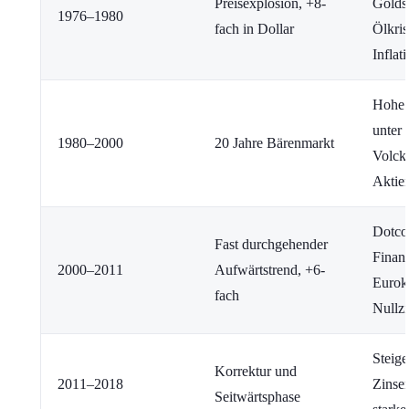
Preisexplosion, +8-
Golds
1976–1980
fach in Dollar
Ölkris
Inflat
Hohe 
unter
1980–2000
20 Jahre Bärenmarkt
Volcke
Aktie
Dotco
Fast durchgehender
Finanz
2000–2011
Aufwärtstrend, +6-
Eurokr
fach
Nullzi
Steig
Korrektur und
2011–2018
Zinse
Seitwärtsphase