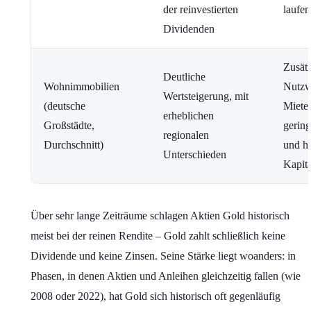
der reinvestierten
laufen
Dividenden
Zusätz
Deutliche
Wohnimmobilien
Nutzw
Wertsteigerung, mit
(deutsche
Miete
erheblichen
Großstädte,
gering
regionalen
Durchschnitt)
und h
Unterschieden
Kapita
Über sehr lange Zeiträume schlagen Aktien Gold historisch
meist bei der reinen Rendite – Gold zahlt schließlich keine
Dividende und keine Zinsen. Seine Stärke liegt woanders: in
Phasen, in denen Aktien und Anleihen gleichzeitig fallen (wie
2008 oder 2022), hat Gold sich historisch oft gegenläufig