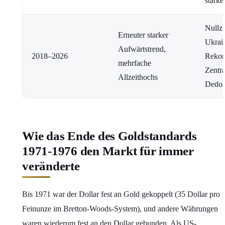
starke
Nullz
Erneuter starker
Ukrai
Aufwärtstrend,
2018–2026
Rekor
mehrfache
Zentr
Allzeithochs
Dedoll
Wie das Ende des Goldstandards
1971-1976 den Markt für immer
veränderte
Bis 1971 war der Dollar fest an Gold gekoppelt (35 Dollar pro
Feinunze im Bretton-Woods-System), und andere Währungen
waren wiederum fest an den Dollar gebunden. Als US-