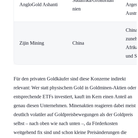
Südafrika/Großbritan
AngloGold Ashanti
Argent
nien
Austra
China
zuneh
Zijin Mining
China
Afrika
und S
Für den privaten Goldkäufer sind diese Konzerne indirekt
relevant: Wer statt physischem Gold in Goldminen-Aktien oder
entsprechende ETFs investiert, kauft im Kern einen Anteil an
genau diesen Unternehmen. Minenaktien reagieren dabei meist
deutlich volatiler auf Goldpreisbewegungen als der Goldpreis
selbst – nach oben wie nach unten –, da Förderkosten
weitgehend fix sind und schon kleine Preisänderungen die