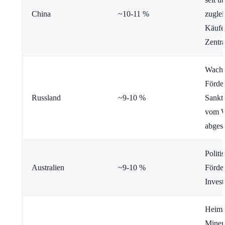
China
~10-11 %
zuglei
Käufer
Zentr
Wachs
Förde
Russland
~9-10 %
Sankti
vom W
abgesc
Politi
Australien
~9-10 %
Förder
Invest
Heimat
Minen