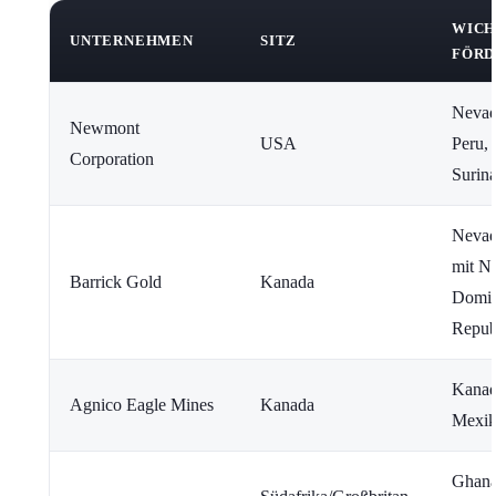
WICH
UNTERNEHMEN
SITZ
FÖRD
Nevada
Newmont
USA
Peru,
Corporation
Surin
Nevad
mit N
Barrick Gold
Kanada
Domin
Repub
Kanad
Agnico Eagle Mines
Kanada
Mexik
Ghana