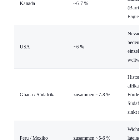
Kanada
~6-7 %
(Barri
Eagle
Nevad
bedeu
USA
~6 %
einzel
weltw
Histor
afrika
Ghana / Südafrika
zusammen ~7-8 %
Förde
Südafr
sinkt 
Wichti
Peru / Mexiko
zusammen ~5-6 %
latein