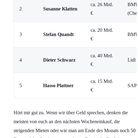
ca. 26 Mrd.
BMW,
2
Susanne Klatten
€
(Che
ca. 20 Mrd.
3
Stefan Quandt
BMW 
€
ca. 40 Mrd.
4
Dieter Schwarz
Lidl 
€
ca. 15 Mrd.
5
Hasso Plattner
SAP 
€
Hört mir gut zu. Wenn wir über Geld sprechen, denken die
meisten von euch an den nächsten Wocheneinkauf, die
steigenden Mieten oder wie man am Ende des Monats noch 50