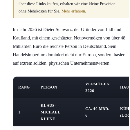
über diese Links kaufen, erhalten wir eine kleine Provision –
ohne Mehrkosten für Sie.
Mehr erfahren
.
Im Jahr 2026 ist Dieter Schwarz, der Gründer von Lidl und
Kaufland, mit einem geschätzten Nettovermögen von über 48
Milliarden Euro die reichste Person in Deutschland. Sein
Handelsimperium dominiert nicht nur Europa, sondern basiert
auf extrem soliden, physischen Unternehmenswerten.
VERMÖGEN
RANG
PERSON
HAU
2026
KLAUS-
CA. 40 MRD.
KÜH
1
MICHAEL
€
(LOG
KÜHNE