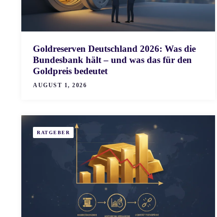
Goldreserven Deutschland 2026: Was die
Bundesbank hält – und was das für den
Goldpreis bedeutet
AUGUST 1, 2026
RATGEBER