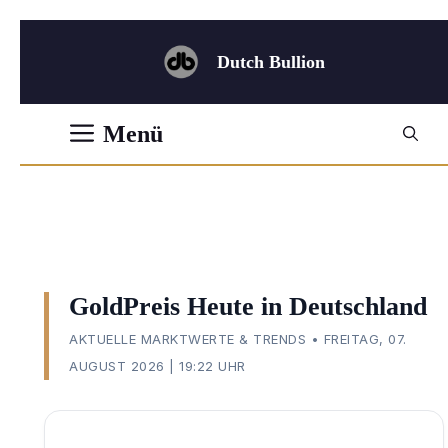
Zum
Inhalt
Dutch Bullion
springen
Menü
GoldPreis Heute in Deutschland
AKTUELLE MARKTWERTE & TRENDS • FREITAG, 07.
AUGUST 2026 | 19:22 UHR