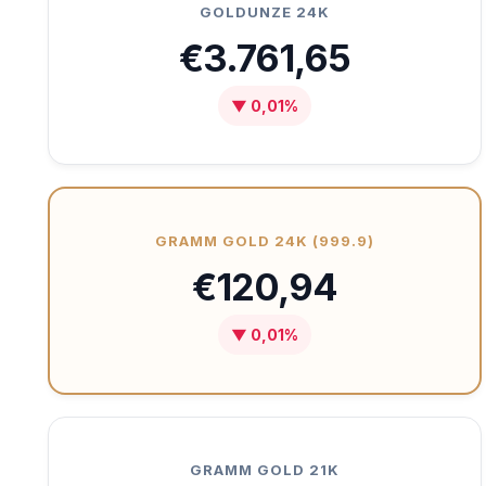
GOLDUNZE 24K
€3.761,65
▼ 0,01%
GRAMM GOLD 24K (999.9)
€120,94
▼ 0,01%
GRAMM GOLD 21K