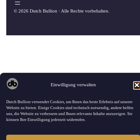
©
2026 Dutch Bullion · Alle Rechte vorbehalten.
Einwilligung verwalten
Dutch Bullion verwendet Cookies, um Ihnen das beste Erlebnis auf unserer
Website zu bieten. Einige Cookies sind technisch notwendig, andere helfen
uns, die Website zu verbessern und Ihnen relevante Inhalte anzuzeigen. Sie
können Ihre Einwilligung jederzeit widerrufen.