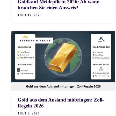
Goldkauf Meldepflicht 2026: Ab wann
brauchen Sie einen Ausweis?
JULI 17, 2026
STEUERN & RECHT
Gold aus dem Ausland mitbringen: Zoll-
Regeln 2026
JULI 8, 2026