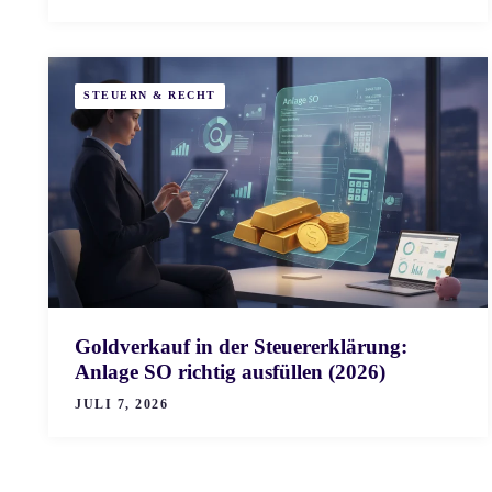
STEUERN & RECHT
Goldverkauf in der Steuererklärung:
Anlage SO richtig ausfüllen (2026)
JULI 7, 2026