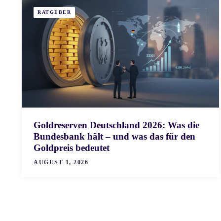
RATGEBER
Goldreserven Deutschland 2026: Was die
Bundesbank hält – und was das für den
Goldpreis bedeutet
AUGUST 1, 2026