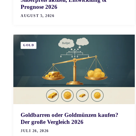
Prognose 2026
AUGUST 5, 2026
GOLD
Goldbarren oder Goldmünzen kaufen?
Der große Vergleich 2026
JULI 26, 2026