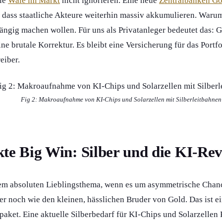
die
Wale im Markt
nicht ignorieren. Eine neue
Zentralbanken Go
t, dass staatliche Akteure weiterhin massiv akkumulieren. Warum
gig machen wollen. Für uns als Privatanleger bedeutet das: Gol
ine brutale Korrektur. Es bleibt eine Versicherung für das Portf
eiber.
Fig 2: Makroaufnahme von KI-Chips und Solarzellen mit Silberleitbahnen
kte Big Win: Silber und die KI-Rev
 absoluten Lieblingsthema, wenn es um asymmetrische Chance
 noch wie den kleinen, hässlichen Bruder von Gold. Das ist ein 
tpaket. Eine aktuelle Silberbedarf für KI-Chips und Solarzellen