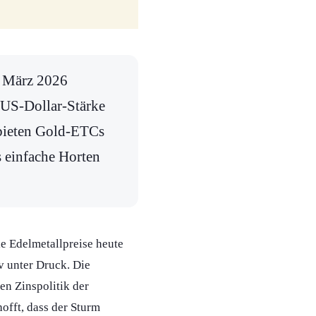
im März 2026
r US-Dollar-Stärke
 bieten Gold-ETCs
s einfache Horten
ie Edelmetallpreise heute
v unter Druck. Die
n Zinspolitik der
offt, dass der Sturm