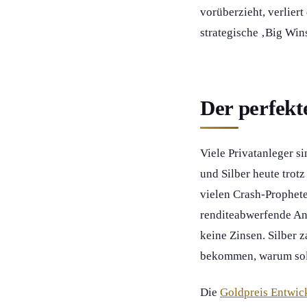
vorüberzieht, verlier
strategische ‚Big Wins
Der perfekt
Viele Privatanleger s
und Silber heute trot
vielen Crash-Prophete
renditeabwerfende Anl
keine Zinsen. Silber 
bekommen, warum soll
Die
Goldpreis Entwic