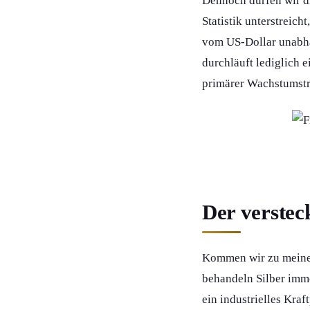
Dennoch dürfen wir 
Statistik unterstreich
vom US-Dollar unabhän
durchläuft lediglich e
primärer Wachstumstr
Der verstec
Kommen wir zu meinem
behandeln Silber immer
ein industrielles Kraf