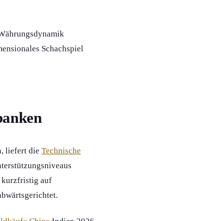
r Währungsdynamik
dimensionales Schachspiel
lbanken
 liefert die
Technische
nterstützungsniveaus
urzfristig auf
bwärtsgerichtet.