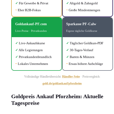
✓
Für Gewerbe & Privat
✓
Altgold & Zahngold
~
Eher B2B-Fokus
~
Große Mindestmengen
Goldankauf-PF.com
Sparkasse PF-Calw
Live-Preise · Privatkunden
Eigene tägliche Goldkurse
✓
Live-Ankaufskurse
✓
Täglicher Goldkurs-PDF
✓
Alle Legierungen
✓
30-Tages-Verlauf
✓
Privatkundenfreundlich
✓
Barren & Münzen
~
Lokales Unternehmen
~
Etwas höhere Aufschläge
Vollständige Händlerübersicht:
Händler-Seite
· Preisvergleich:
gold.de/goldankauf/pforzheim
Goldpreis Ankauf Pforzheim: Aktuelle
Tagespreise