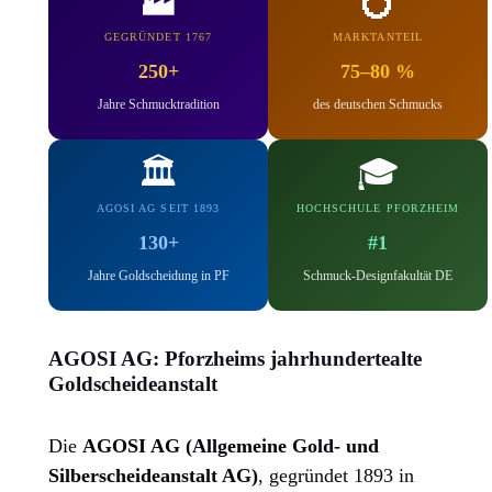
🏭
💍
GEGRÜNDET 1767
MARKTANTEIL
250+
75–80 %
Jahre Schmuck­tradition
des deutschen Schmucks
🏛️
🎓
AGOSI AG SEIT 1893
HOCHSCHULE PFORZHEIM
130+
#1
Jahre Gold­scheidung in PF
Schmuck-Design­fakultät DE
AGOSI AG: Pforzheims jahrhundertealte
Goldscheideanstalt
Die
AGOSI AG (Allgemeine Gold- und
Silberscheideanstalt AG)
, gegründet 1893 in