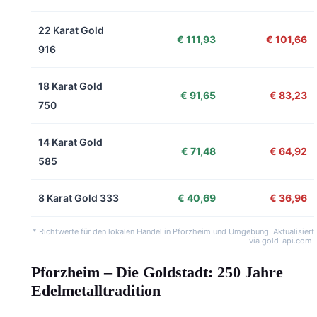
22 Karat Gold
€ 111,93
€ 101,66
916
18 Karat Gold
€ 91,65
€ 83,23
750
14 Karat Gold
€ 71,48
€ 64,92
585
8 Karat Gold 333
€ 40,69
€ 36,96
* Richtwerte für den lokalen Handel in Pforzheim und Umgebung. Aktualisiert
via gold-api.com.
Pforzheim – Die Goldstadt: 250 Jahre
Edelmetalltradition