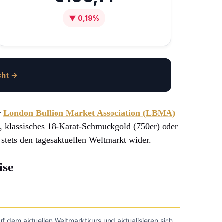
▼ 0,19%
cht →
r
London Bullion Market Association (LBMA)
n, klassisches 18-Karat-Schmuckgold (750er) oder
 stets den tagesaktuellen Weltmarkt wider.
ise
uf dem aktuellen Weltmarktkurs und aktualisieren sich