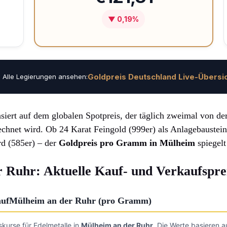
▼ 0,19%
Goldpreis Deutschland Live-Übersi
Alle Legierungen ansehen:
siert auf dem globalen Spotpreis, der täglich zweimal von de
rechnet wird. Ob 24 Karat Feingold (999er) als Anlagebaustei
rd (585er) – der
Goldpreis pro Gramm in Mülheim
spiegelt
 Ruhr: Aktuelle Kauf- und Verkaufspre
rkaufMülheim an der Ruhr (pro Gramm)
skurse für Edelmetalle in
Mülheim an der Ruhr
. Die Werte basieren a