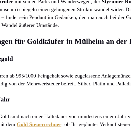
rufer
mit seinen Parks und Wanderwegen, der
Styrumer R
useum) spiegeln einen gelungenen Strukturwandel wider. Di
 – findet sein Pendant im Gedanken, den man auch bei der Go
m Wandel äußerer Umstände.
gen für Goldkäufer in Mülheim an der
egold
arren ab 995/1000 Feingehalt sowie zugelassene Anlagemünz
dig von der Mehrwertsteuer befreit. Silber, Platin und Palla
Jahr
ld sind nach einer Haltedauer von mindestens einem Jahr vo
 mit dem
Gold Steuerrechner
, ob Ihr geplanter Verkauf steuerf