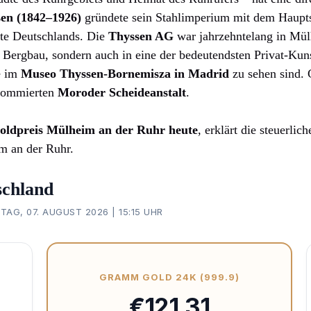
en (1842–1926)
gründete sein Stahlimperium mit dem Haupts
rte Deutschlands. Die
Thyssen AG
war jahrzehntelang in Mü
nd Bergbau, sondern auch in eine der bedeutendsten Privat-K
se im
Museo Thyssen-Bornemisza in Madrid
zu sehen sind. 
renommierten
Moroder Scheideanstalt
.
oldpreis Mülheim an der Ruhr heute
, erklärt die steuerl
m an der Ruhr.
schland
AG, 07. AUGUST 2026 | 15:15 UHR
GRAMM GOLD 24K (999.9)
€121,31