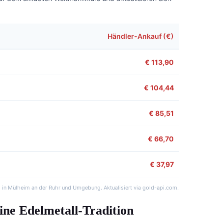
Händler-Ankauf (€)
€ 113,90
€ 104,44
€ 85,51
€ 66,70
€ 37,97
l in Mülheim an der Ruhr und Umgebung. Aktualisiert via gold-api.com.
ne Edelmetall-Tradition