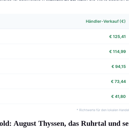
Händler-Verkauf (€)
€ 125,41
€ 114,99
€ 94,15
€ 73,44
€ 41,80
* Richtwerte für den lokalen Hande
d: August Thyssen, das Ruhrtal und sei