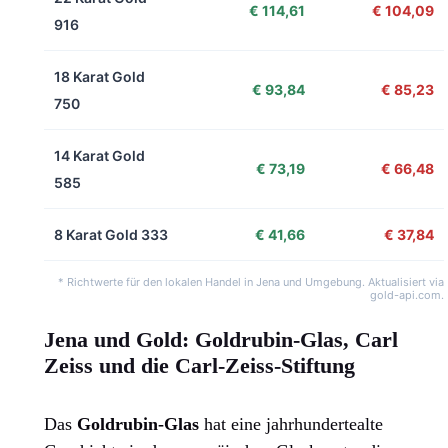
€ 114,61
€ 104,09
916
18 Karat Gold
€ 93,84
€ 85,23
750
14 Karat Gold
€ 73,19
€ 66,48
585
8 Karat Gold 333
€ 41,66
€ 37,84
* Richtwerte für den lokalen Handel in Jena und Umgebung. Aktualisiert via
gold-api.com.
Jena und Gold: Goldrubin-Glas, Carl
Zeiss und die Carl-Zeiss-Stiftung
Das
Goldrubin-Glas
hat eine jahrhundertealte