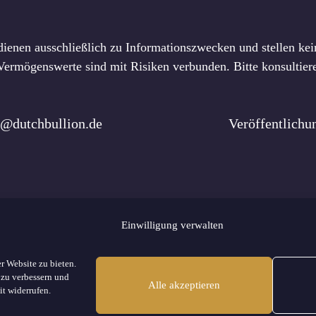
dienen ausschließlich zu Informationszwecken und stellen kein
rmögenswerte sind mit Risiken verbunden. Bitte konsultiere
o@dutchbullion.de
Veröffentlich
Einwilligung verwalten
s
Redaktionelle Richtlinien
Werben
Kontakt
Impressum
Datensch
r Website zu bieten.
Site Map
 zu verbessern und
Alle akzeptieren
it widerrufen.