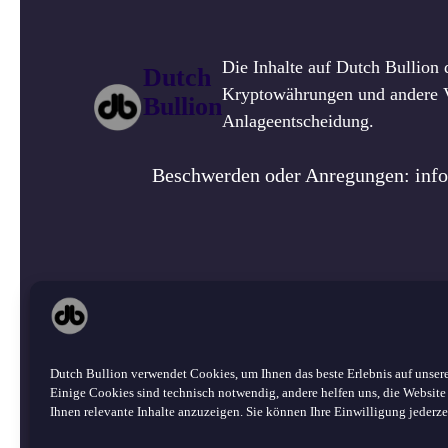
Die Inhalte auf Dutch Bullion 
Dutch
Kryptowährungen und andere Ve
Bullion
Anlageentscheidung.
Beschwerden oder Anregungen: inf
Über un
©
2026 Dutch Bullion · Alle Rechte
Dutch Bullion verwendet Cookies, um Ihnen das beste Erlebnis auf unsere
vorbehalten.
Einige Cookies sind technisch notwendig, andere helfen uns, die Website
Ihnen relevante Inhalte anzuzeigen. Sie können Ihre Einwilligung jederze