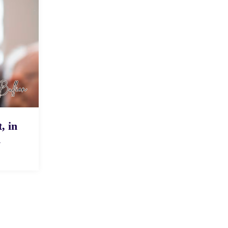
, in
n