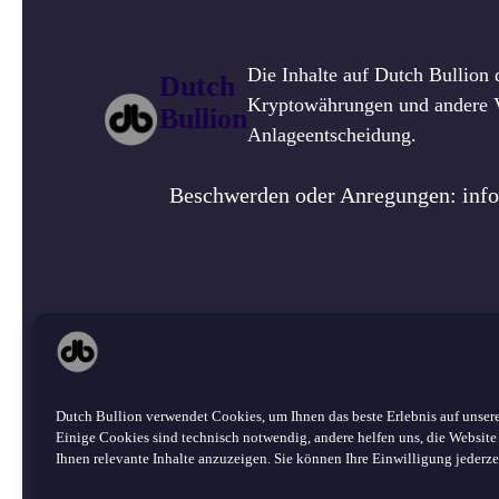
Die Inhalte auf Dutch Bullion 
Dutch
Kryptowährungen und andere Ve
Bullion
Anlageentscheidung.
Beschwerden oder Anregungen: inf
Über un
©
2026 Dutch Bullion · Alle Rechte
Dutch Bullion verwendet Cookies, um Ihnen das beste Erlebnis auf unsere
vorbehalten.
Einige Cookies sind technisch notwendig, andere helfen uns, die Website
Ihnen relevante Inhalte anzuzeigen. Sie können Ihre Einwilligung jederze