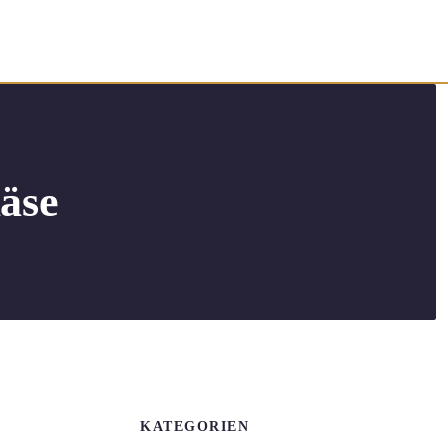
äse
KATEGORIEN