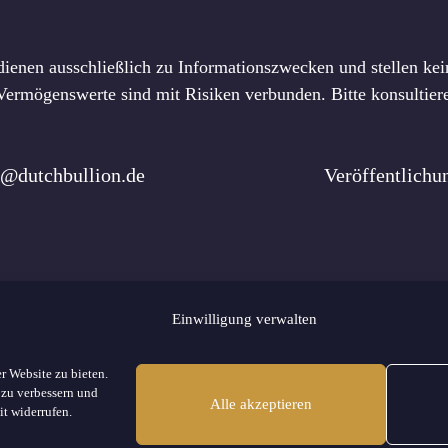
dienen ausschließlich zu Informationszwecken und stellen kein
rmögenswerte sind mit Risiken verbunden. Bitte konsultiere
o@dutchbullion.de
Veröffentlich
Einwilligung verwalten
s
Redaktionelle Richtlinien
Werben
Kontakt
Impressum
Datensch
r Website zu bieten.
Site Map
 zu verbessern und
Alle akzeptieren
it widerrufen.