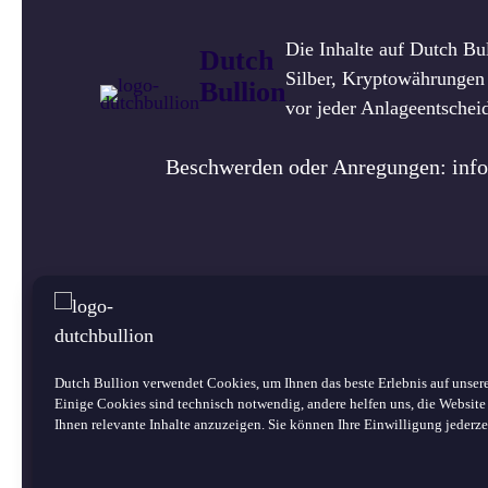
Die Inhalte auf Dutch Bul
Dutch
Silber, Kryptowährungen 
Bullion
vor jeder Anlageentschei
Beschwerden oder Anregungen: inf
Über un
©
2026 Dutch Bullion · Alle Rechte
Dutch Bullion verwendet Cookies, um Ihnen das beste Erlebnis auf unsere
vorbehalten.
Einige Cookies sind technisch notwendig, andere helfen uns, die Website
Ihnen relevante Inhalte anzuzeigen. Sie können Ihre Einwilligung jederze