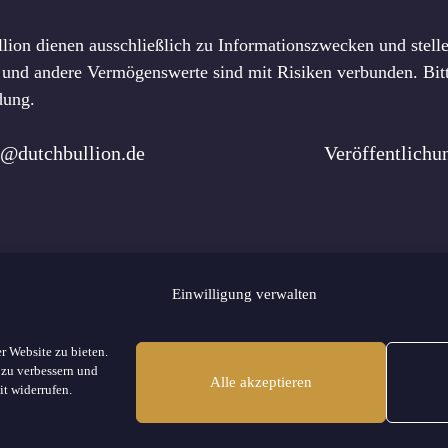
lion dienen ausschließlich zu Informationszwecken und stelle
und andere Vermögenswerte sind mit Risiken verbunden. Bitt
dung.
o@dutchbullion.de
Veröffentlich
Einwilligung verwalten
s
Redaktionelle Richtlinien
Werben
Kontakt
Impressum
Datensch
r Website zu bieten.
Site Map
 zu verbessern und
Alle akzeptieren
it widerrufen.