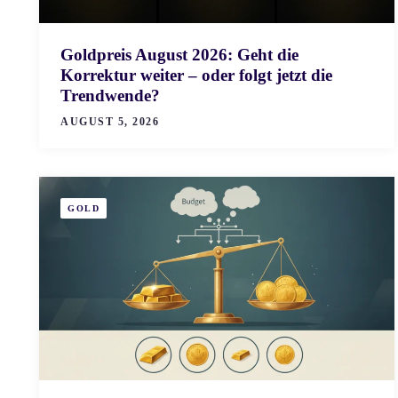
Goldpreis August 2026: Geht die
Korrektur weiter – oder folgt jetzt die
Trendwende?
AUGUST 5, 2026
GOLD