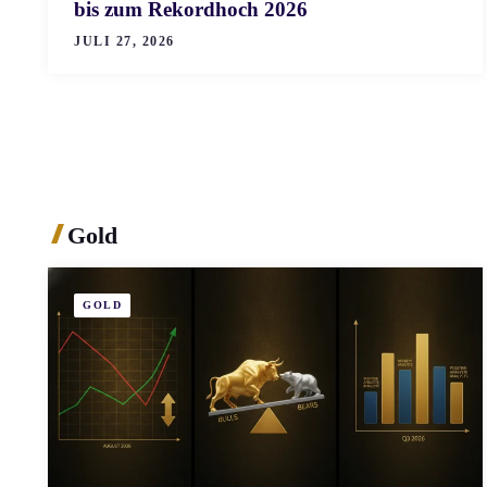
bis zum Rekordhoch 2026
JULI 27, 2026
Gold
GOLD