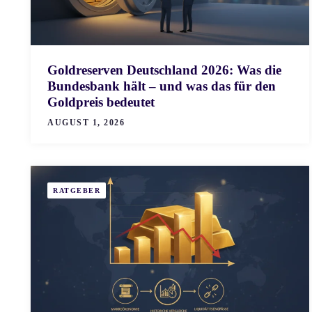
Goldreserven Deutschland 2026: Was die
Bundesbank hält – und was das für den
Goldpreis bedeutet
AUGUST 1, 2026
RATGEBER