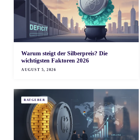
Warum steigt der Silberpreis? Die
wichtigsten Faktoren 2026
AUGUST 5, 2026
RATGEBER