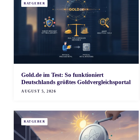
RATGEBER
Gold.de im Test: So funktioniert
Deutschlands größtes Goldvergleichsportal
AUGUST 5, 2026
RATGEBER