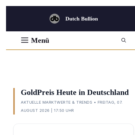
Zum
Inhalt
Dutch Bullion
springen
Menü
GoldPreis Heute in Deutschland
AKTUELLE MARKTWERTE & TRENDS • FREITAG, 07.
AUGUST 2026 | 17:50 UHR