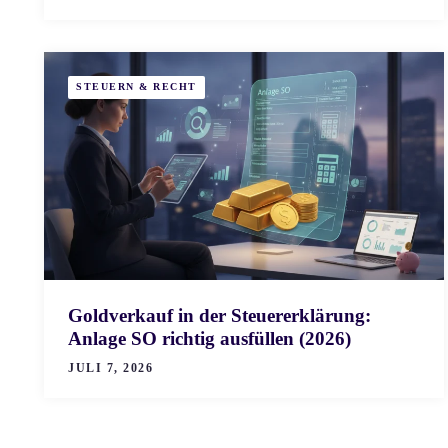
STEUERN & RECHT
Goldverkauf in der Steuererklärung:
Anlage SO richtig ausfüllen (2026)
JULI 7, 2026