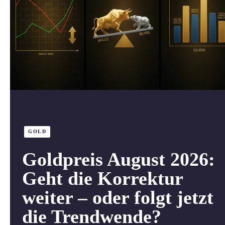
GOLD
Goldpreis August 2026:
Geht die Korrektur
weiter – oder folgt jetzt
die Trendwende?