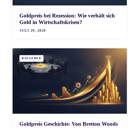
Goldpreis bei Rezession: Wie verhält sich
Gold in Wirtschaftskrisen?
JULI 29, 2026
RATGEBER
Goldpreis Geschichte: Von Bretton Woods